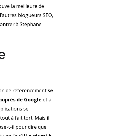
ouve la meilleure de
 d’autres blogueurs SEO,
montrer à Stéphane
e
ion de référencement
se
e auprès de Google
et à
plications se
out à fait tort. Mais il
se-t-il pour dire que