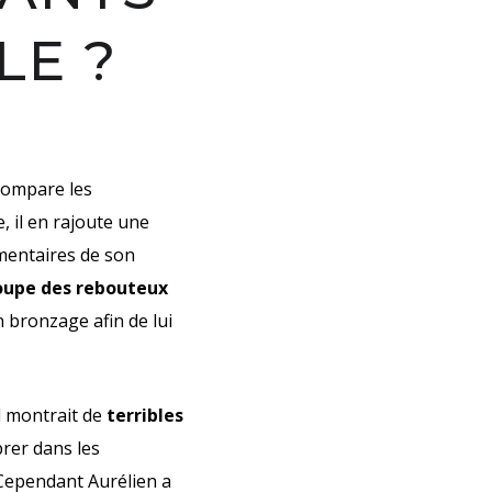
LE ?
compare les
, il en rajoute une
mmentaires de son
oupe des rebouteux
 bronzage afin de lui
l montrait de
terribles
mbrer dans les
. Cependant
Aurélien
a