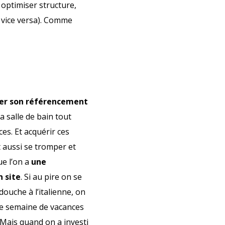
optimiser structure,
 vice versa). Comme
liser son référencement
 salle de bain tout
ces. Et acquérir ces
 aussi se tromper et
e l’on a
une
n site
. Si au pire on se
ouche à l’italienne, on
ne semaine de vacances
. Mais quand on a investi