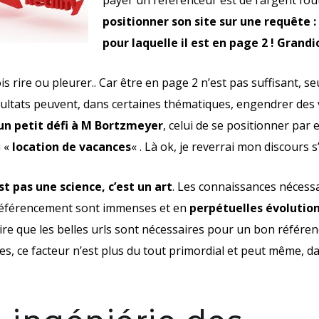
payer un référenceur est de l’argent fout
positionner son site sur une requête :
pour laquelle il est en page 2 ! Grandi
dois rire ou pleurer.. Car être en page 2 n’est pas suffisant, s
sultats peuvent, dans certaines thématiques, engendrer des 
i un petit défi à M Bortzmeyer
, celui de se positionner par
 «
location de vacances
« . Là ok, je reverrai mon discours s’
t pas une science, c’est un art
. Les connaissances nécessa
 référencement sont immenses et en
perpétuelles évolutio
e que les belles urls sont nécessaires pour un bon référence
es, ce facteur n’est plus du tout primordial et peut même, da