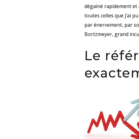
dégainé rapidement et a
toutes celles que j’ai p
par énervement, par so
Bortzmeyer, grand incul
Le réfé
exacte