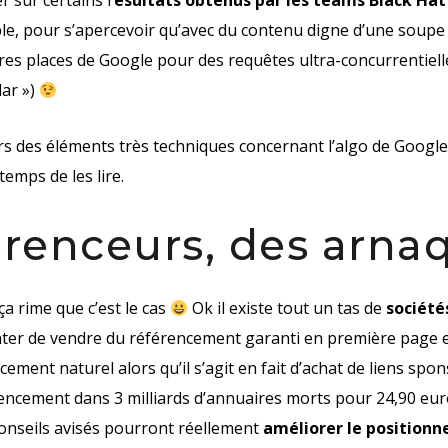
der sur certains r
ésultats obtenus par les teams Black Hat
e, pour s’apercevoir qu’avec du contenu digne d’une soupe
res places de Google pour des requêtes ultra-concurrentiell
lar »)
urs des éléments très techniques
concernant l’algo de Google
emps de les lire.
érenceurs, des arna
ça rime que c’est le cas
Ok il existe tout un tas de
société
nter de vendre du référencement garanti en première page et
ment naturel alors qu’il s’agit en fait d’achat de liens spon
encement dans 3 milliards d’annuaires morts pour 24,90 euros.
conseils avisés pourront réellement
améliorer le positionn