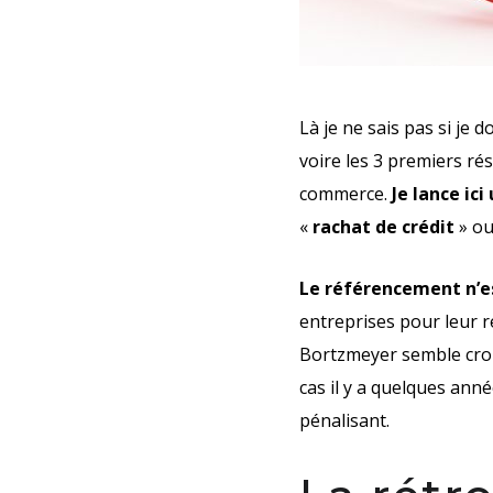
Là je ne sais pas si je 
voire les 3 premiers ré
commerce.
Je lance ic
«
rachat de crédit
» ou
Le référencement n’es
entreprises pour leur
Bortzmeyer semble croir
cas il y a quelques anné
pénalisant.