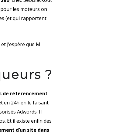
 Seo
, chez SeoBlackout
 pour les moteurs on
es (et qui rapportent
 et j’espère que M
queurs ?
s de référencement
 en 24h en le faisant
sorisés Adwords. Il
 Et il existe enfin des
ement d’un site dans