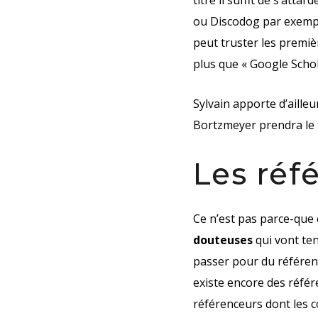
titre il suffit de s’attar
ou Discodog par exempl
peut truster les premiè
plus que « Google Scho
Sylvain apporte d’aille
Bortzmeyer prendra le t
Les réf
Ce n’est pas parce-que 
douteuses
qui vont te
passer pour du référence
existe encore des référ
référenceurs dont les 